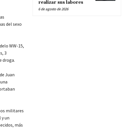
realizar sus labores
6 de agosto de 2026
las
as del sexo
modelo WW-15,
s, 3
e droga.
 de Juan
 una
portaban
tos militares
 y un
tecidos, más