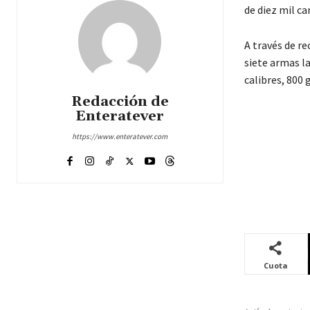
de diez mil c
A través de re
siete armas la
calibres, 800
Redacción de
Enteratever
https://www.enteratever.com
Cuota