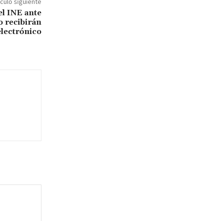
ículo siguiente
el INE ante
o recibirán
electrónico