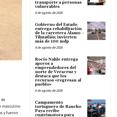
transporte a personas
vulnerables
6 de agosto de 2026
Gobierno del Estado
entrega rehabilitación
de la carretera Álamo –
Tihuatlán; invierten
más de 100 mdp
6 de agosto de 2026
Rocío Nahle entrega
apoyos a
emprendedores del
norte de Veracruz y
destaca que los
recursos «regresan al
pueblo»
6 de agosto de 2026
 de
Campamento
xo masculino
tortuguero de Rancho
Paya recibe
as y fueron
cuatrimotora para