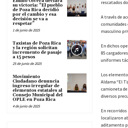
Emilio Olvera declara
rescatados do
su victoria: “El pueblo
de Poza Rica decidió
por el cambio y esa
A través de a
decisión se va a
respetar”
comunidades d
1 de junio de 2025
masculino priv
Taxistas de Poza Rica
En dichos ope
y la región solicitan
incremento de pasaje
85 cargadores
a 15 pesos
uniformes táct
25 de junio de 2025
Los elementos
Movimiento
Ciudadano denuncia
Aldama “El Ti
ingreso irregular de
camioneta de 
elementos estatales al
Consejo Municipal del
diversos prec
OPLE en Poza Rica
4 de junio de 2025
En recorridos 
localizaron a
aditamento pa