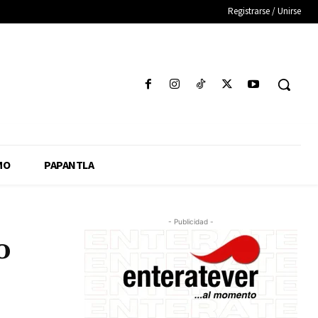
Registrarse / Unirse
MO
PAPANTLA
- Publicidad -
o