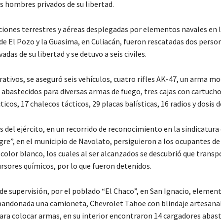
s hombres privados de su libertad.
cciones terrestres y aéreas desplegadas por elementos navales en 
e El Pozo y la Guasima, en Culiacán, fueron rescatadas dos person
adas de su libertad y se detuvo a seis civiles.
rativos, se aseguró seis vehículos, cuatro rifles AK-47, un arma 
 abastecidos para diversas armas de fuego, tres cajas con cartucho
icos, 17 chalecos tácticos, 29 placas balísticas, 16 radios y dosis d
 del ejército, en un recorrido de reconocimiento en la sindicatura
gre”, en el municipio de Navolato, persiguieron a los ocupantes de
color blanco, los cuales al ser alcanzados se descubrió que trans
ursores químicos, por lo que fueron detenidos.
de supervisión, por el poblado “El Chaco”, en San Ignacio, elemen
bandonada una camioneta, Chevrolet Tahoe con blindaje artesanal
ra colocar armas, en su interior encontraron 14 cargadores abas