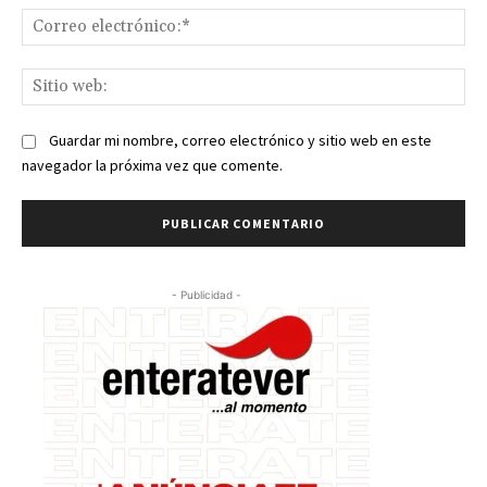
Co
ele
Sit
we
Guardar mi nombre, correo electrónico y sitio web en este
navegador la próxima vez que comente.
- Publicidad -