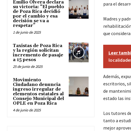
Emilio Olvera declara
para el desar
su victoria: “El pueblo
de Poza Rica decidió
por el cambio y esa
Madres y padre
decisión se va a
respetar”
rehabilitació
1 de junio de 2025
que considera
Taxistas de Poza Rica
y la región solicitan
Leer tamb
incremento de pasaje
a 15 pesos
localidade
25 de junio de 2025
Además, expus
Movimiento
escritorios, s
Ciudadano denuncia
ingreso irregular de
de mantenimie
elementos estatales al
estado las ins
Consejo Municipal del
OPLE en Poza Rica
4 de junio de 2025
Los tutores d
tanto a estud
mejor aprove