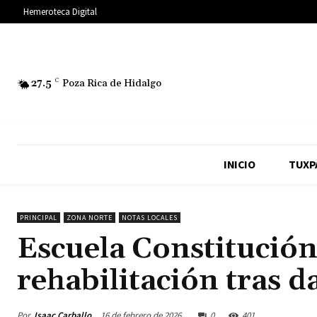
Hemeroteca Digital
27.5
C
Poza Rica de Hidalgo
INICIO
TUXP
PRINCIPAL
ZONA NORTE
NOTAS LOCALES
Escuela Constitució
rehabilitación tras 
Por
Isaac Carballo
16 de febrero de 2026
0
401