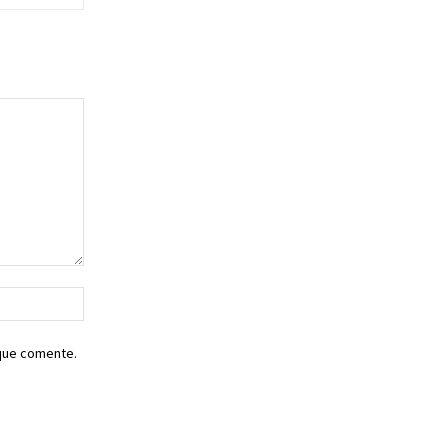
Sitio
web:
 que comente.