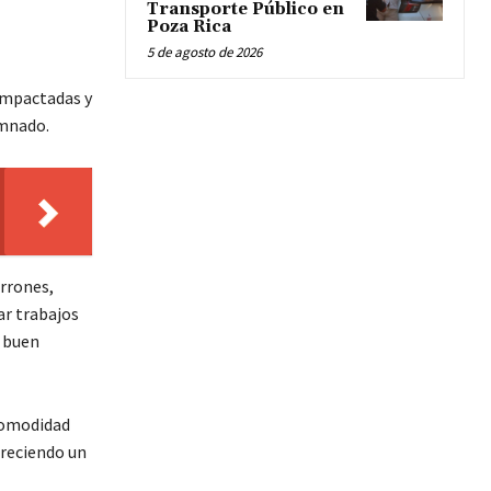
Transporte Público en
Poza Rica
5 de agosto de 2026
 impactadas y
umnado.
rrones,
ar trabajos
n buen
 comodidad
oreciendo un