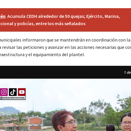
ién
Acumula CEDH alrededor de 50 quejas; Ejército, Marina,
cional y policías, entre los más señalados
unicipales informaron que se mantendrán en coordinación con l
 revisar las peticiones y avanzar en las acciones necesarias que co
raestructura y el equipamiento del plantel.
1
de