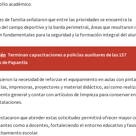
rollo académico.
s de familia señalaron que entre las prioridades se encuentra la
n del campo deportivo y la barda perimetral, áreas que resultaron
n fundamentales para la seguridad y la formación integral del al
ién
Terminan capacitaciones a policías auxiliares de las 157
s de Papantla
ieron la necesidad de reforzar el equipamiento en aulas con pinta
illas, impresoras, proyectores y material didáctico, así como realiz
nto general y contar con artículos de limpieza para conservar e
talaciones.
estacaron que atender estas solicitudes permitirá ofrecer mayor
iantes como a docentes, fortaleciendo el entorno educativo y fav
chamiento escolar.