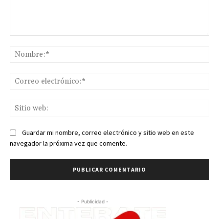
Comentario:
No
Co
ele
Sit
we
Guardar mi nombre, correo electrónico y sitio web en este
navegador la próxima vez que comente.
- Publicidad -