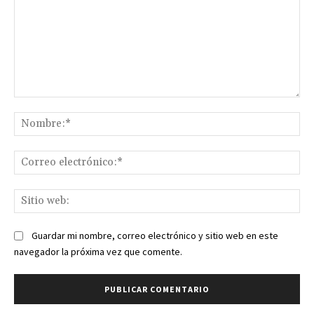
Comentario:
No
Co
ele
Sit
we
Guardar mi nombre, correo electrónico y sitio web en este
navegador la próxima vez que comente.