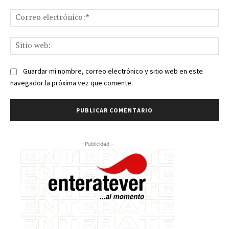
Co
ele
Sit
we
Guardar mi nombre, correo electrónico y sitio web en este
navegador la próxima vez que comente.
- Publicidad -