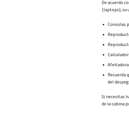
De acuerdo co
(laptops); su 
Consolas p
Reproducto
Reproducto
Calculador
Afeitadoras
Recuerda q
del despegu
Si necesitas 
de la cabina p