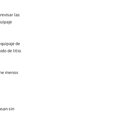
revisar las
quipaje
equipaje de
do de litio
iene menos
asan sin