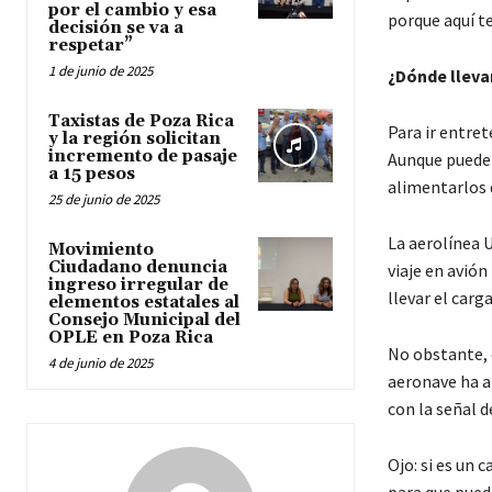
por el cambio y esa
porque aquí 
decisión se va a
respetar”
1 de junio de 2025
¿Dónde lleva
Taxistas de Poza Rica
Para ir entret
y la región solicitan
incremento de pasaje
Aunque puede 
a 15 pesos
alimentarlos
25 de junio de 2025
La aerolínea U
Movimiento
Ciudadano denuncia
viaje en avión
ingreso irregular de
llevar el carg
elementos estatales al
Consejo Municipal del
OPLE en Poza Rica
No obstante, 
4 de junio de 2025
aeronave ha al
con la señal d
Ojo: si es un 
para que pued