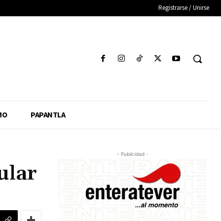
Registrarse / Unirse
MO
PAPANTLA
- Publicidad -
ular