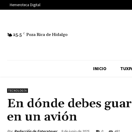
Hemeroteca Digital
25.5
C
Poza Rica de Hidalgo
INICIO
TUXP
TECNOLOGÍA
En dónde debes guard
en un avión
Por
Redacción de Enteratever
9 de junio de 2025
0
481