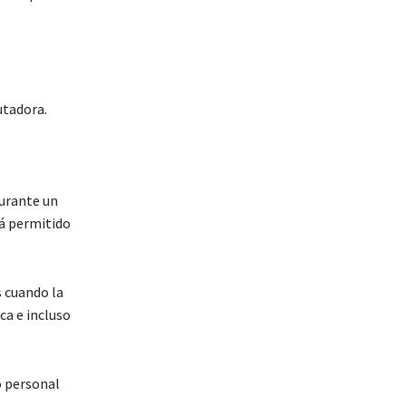
utadora.
s
durante un
tá permitido
s cuando la
ca e incluso
o personal