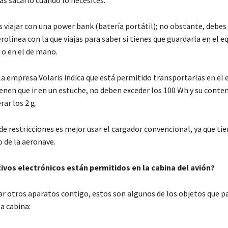
 viajar con una power bank (batería portátil); no obstante, debes 
erolínea con la que viajas para saber si tienes que guardarla en el e
o en el de mano.
la empresa Volaris indica que está permitido transportarlas en el 
nen que ir en un estuche, no deben exceder los 100 Wh y su conteni
ar los 2 g.
 de restricciones es mejor usar el cargador convencional, ya que t
 de la aeronave.
ivos electrónicos están permitidos en la cabina del avión?
var otros aparatos contigo, estos son algunos de los objetos que p
a cabina: