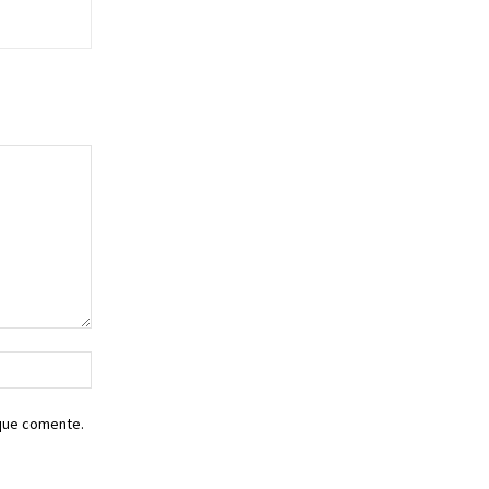
Sitio
web:
 que comente.