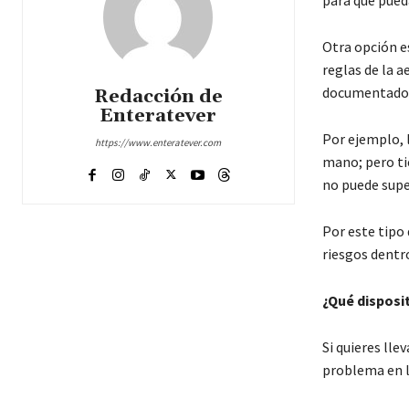
Otra opción es
reglas de la a
documentado 
Redacción de
Enteratever
Por ejemplo, 
https://www.enteratever.com
mano; pero tie
no puede super
Por este tipo
riesgos dentro
¿Qué disposit
Si quieres lle
problema en l