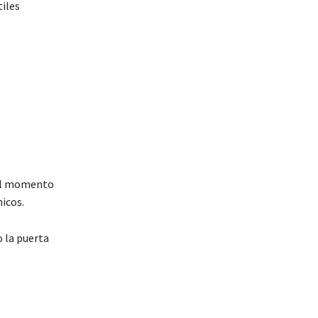
iles
 el momento
nicos.
 la puerta