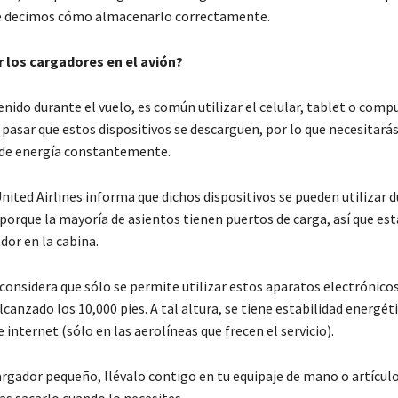
te decimos cómo almacenarlo correctamente.
r los cargadores en el avión?
enido durante el vuelo, es común utilizar el celular, tablet o comp
pasar que estos dispositivos se descarguen, por lo que necesitará
 de energía constantemente.
nited Airlines informa que dichos dispositivos se pueden utilizar 
 porque la mayoría de asientos tienen puertos de carga, así que es
ador en la cabina.
considera que sólo se permite utilizar estos aparatos electrónico
canzado los 10,000 pies. A tal altura, se tiene estabilidad energéti
e internet (sólo en las aerolíneas que frecen el servicio).
cargador pequeño, llévalo contigo en tu equipaje de mano o artícul
as sacarlo cuando lo necesites.