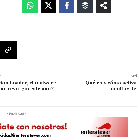
r
Art
ion Loader, el malware
Qué es y cómo activa
que resurgió este año?
oculto» d
- Publicidad -