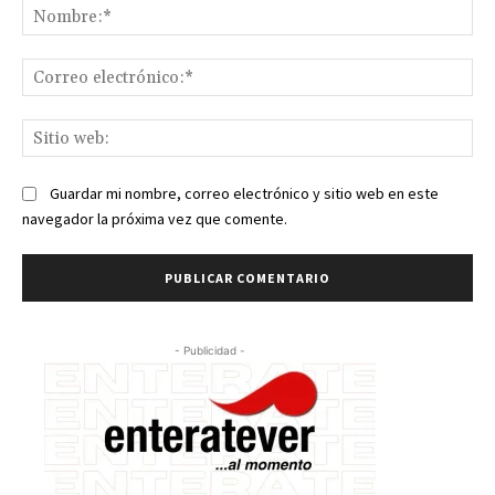
No
Co
ele
Sit
we
Guardar mi nombre, correo electrónico y sitio web en este
navegador la próxima vez que comente.
- Publicidad -