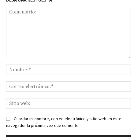
Comentario:
No
Co
ele
Sit
we
Guardar mi nombre, correo electrónico y sitio web en este
navegador la próxima vez que comente.