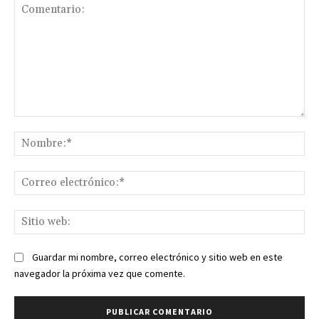
Comentario:
No
Co
ele
Sit
we
Guardar mi nombre, correo electrónico y sitio web en este
navegador la próxima vez que comente.