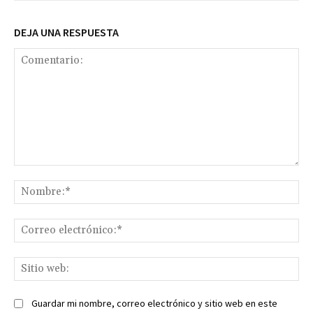
DEJA UNA RESPUESTA
Comentario:
No
Co
ele
Sit
we
Guardar mi nombre, correo electrónico y sitio web en este