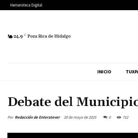
Hemeroteca Digital
24.9
C
Poza Rica de Hidalgo
INICIO
TUXP
Debate del Municipio
Por
Redacción de Enteratever
20 de mayo de 2025
0
712