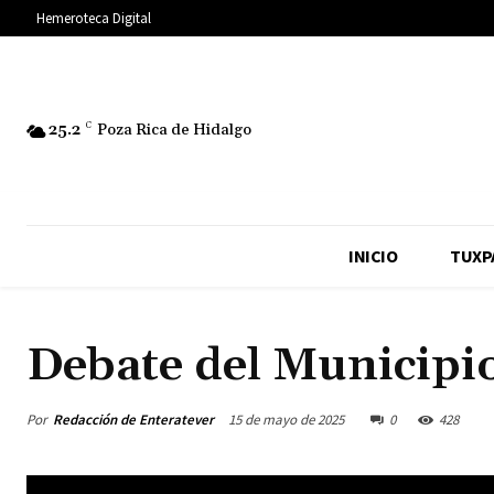
Hemeroteca Digital
25.2
C
Poza Rica de Hidalgo
INICIO
TUXP
Debate del Municipi
Por
Redacción de Enteratever
15 de mayo de 2025
0
428