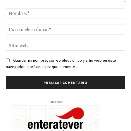
Comentario:
No
Co
ele
Sit
we
Guardar mi nombre, correo electrónico y sitio web en este
navegador la próxima vez que comente.
- Publicidad -