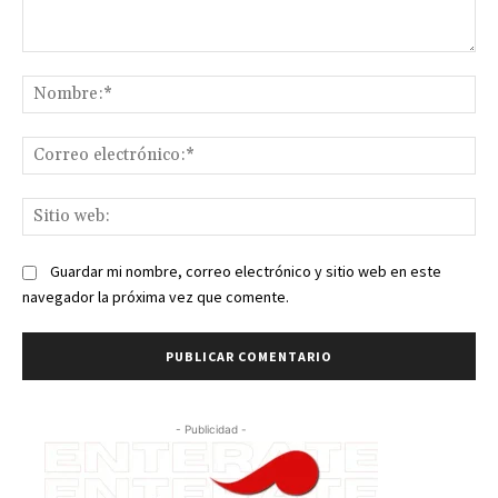
Comentario:
No
Co
ele
Sit
we
Guardar mi nombre, correo electrónico y sitio web en este
navegador la próxima vez que comente.
- Publicidad -