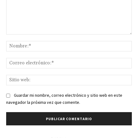
Comentario:
No
Co
ele
Sit
we
Guardar mi nombre, correo electrónico y sitio web en este
navegador la próxima vez que comente.