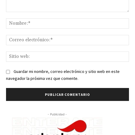
Comentario:
No
Co
ele
Sit
we
Guardar mi nombre, correo electrónico y sitio web en este
navegador la próxima vez que comente.
- Publicidad -