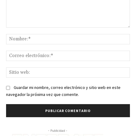
Comentario:
No
Co
ele
Sit
we
Guardar mi nombre, correo electrónico y sitio web en este
navegador la próxima vez que comente.
- Publicidad -