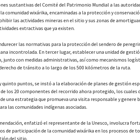
es sustantivas del Comité del Patrimonio Mundial a las autorida
 la comunidad wixárika, encaminadas a la protección y conservación
ohibir las actividades mineras en el sitio y sus zonas de amortigu
tividades extractivas que ya existen.
ndurecer las normativas para la protección del sendero de peregrin
ana incontrolada. En tercer lugar, establecer una unidad de gestió
io, junto con medidas administrativas, así como mecanismos logíst
derecho de tránsito a lo largo de los 500 kilómetros de la ruta.
 quinto puntos, se instó a la elaboración de planes de gestión esp
 de los 20 componentes del recorrido ahora protegido, los cuales
e una estrategia que promueva una visita responsable y genere b
ra las comunidades indígenas asociadas.
mendación, enfatizó el representante de la Unesco, involucra fort
s de participación de la comunidad wixárika en los procesos de t
ión del sitio.