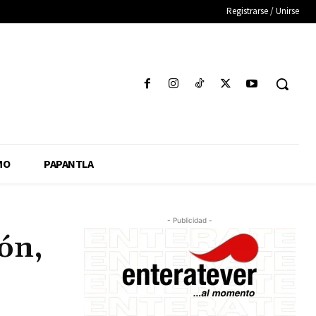
Registrarse / Unirse
MO
PAPANTLA
- Publicidad -
ión,