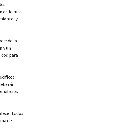
des
 de la ruta:
amiento, y
aje de la
n y un
icos para
ecíficos
 deberán
eneficios
alecer todos
oma de