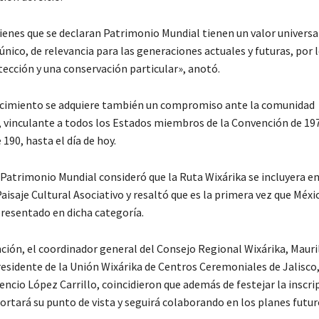
bienes que se declaran Patrimonio Mundial tienen un valor universa
único, de relevancia para las generaciones actuales y futuras, por 
tección y una conservación particular», anotó.
ocimiento se adquiere también un compromiso ante la comunidad
, vinculante a todos los Estados miembros de la Convención de 197
90, hasta el día de hoy.
 Patrimonio Mundial consideró que la Ruta Wixárika se incluyera en
aisaje Cultural Asociativo y resaltó que es la primera vez que Méxi
resentado en dicha categoría.
nción, el coordinador general del Consejo Regional Wixárika, Maur
presidente de la Unión Wixárika de Centros Ceremoniales de Jalisco,
ncio López Carrillo, coincidieron que además de festejar la inscrip
rtará su punto de vista y seguirá colaborando en los planes futur