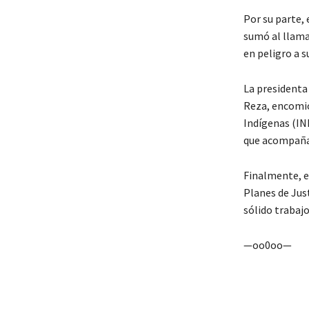
Por su parte,
sumó al llama
en peligro a s
La presidenta 
Reza, encomió 
Indígenas (INP
que acompañar
Finalmente, en
Planes de Jus
sólido trabajo
—oo0oo—