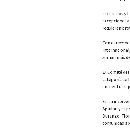
«Los sitios y 
excepcional y 
requieren pro
Con el recon
internacional
suman más de 1
El Comité del
categoría de P
encuentra rep
En su interve
Aguilar, y el 
Durango, Flore
comunidad apo