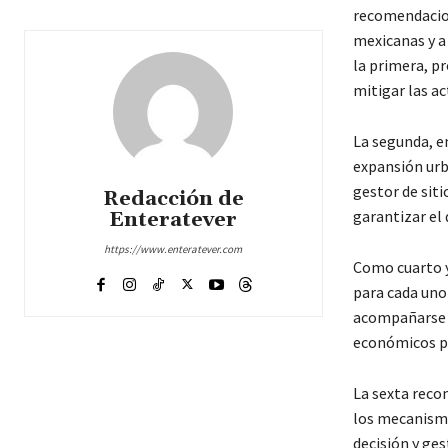
recomendacion
mexicanas y a
la primera, pr
mitigar las ac
La segunda, e
expansión urb
gestor de sit
Redacción de
garantizar el 
Enteratever
https://www.enteratever.com
Como cuarto y
para cada uno
acompañarse d
económicos pa
La sexta reco
los mecanismo
decisión y gest