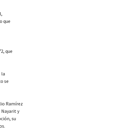
l,
lo que
2, que
 la
co se
ilio Ramírez
 Nayarit y
ción, su
os.