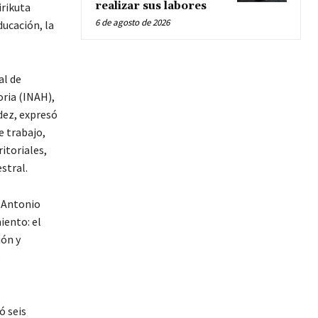
realizar sus labores
irikuta
6 de agosto de 2026
ucación, la
al de
oria (INAH),
dez, expresó
e trabajo,
itoriales,
stral.
 Antonio
iento: el
ión y
s
ó seis