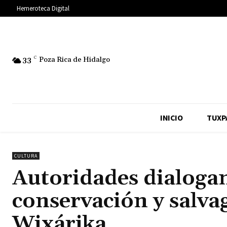
Hemeroteca Digital
33
C
Poza Rica de Hidalgo
INICIO
TUXP
CULTURA
Autoridades dialogan
conservación y salva
Wixárika