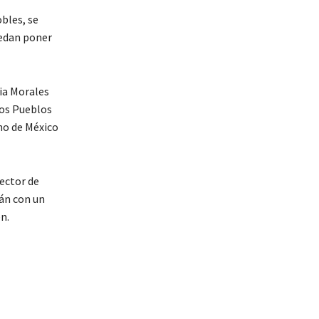
bles, se
uedan poner
via Morales
los Pueblos
rno de México
rector de
án con un
n.