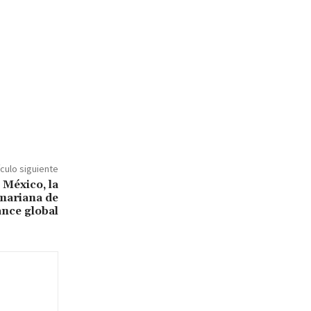
ículo siguiente
 México, la
mariana de
ance global