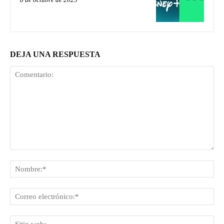
DEJA UNA RESPUESTA
Comentario:
No
Co
ele
Sit