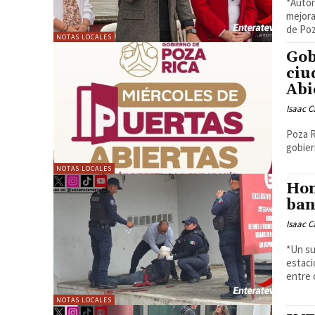
*Autor
mejoras para
de Poz
NOTAS LOCALES
Gob
ciu
Abi
Isaac C
Poza R
gobier
NOTAS LOCALES
Hom
ban
Isaac C
*Un su
estaci
NOTAS LOCALES