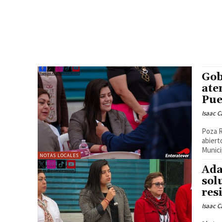
Gob
ate
Pue
Isaac C
Poza R
abiert
Municip
NOTAS LOCALES
Ada
sol
res
Isaac C