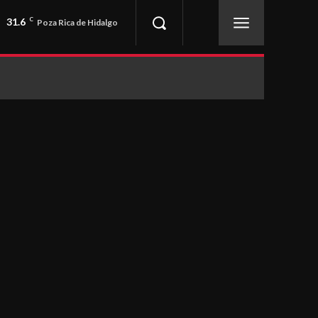
31.6
C
Poza Rica de Hidalgo