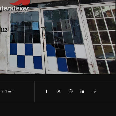
ura:
1
min.