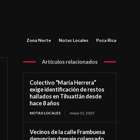
Zona Norte
Notas Locales
Poza Rica
Artículos relacionados
Colectivo “María Herrera”
exige identificación de restos
hallados en Tihuatlán desde
hace 8 años
NOTAS LOCALES
mayo 11, 2025
Vecinos de la calle Frambuesa
denuncian drenaje colapsado